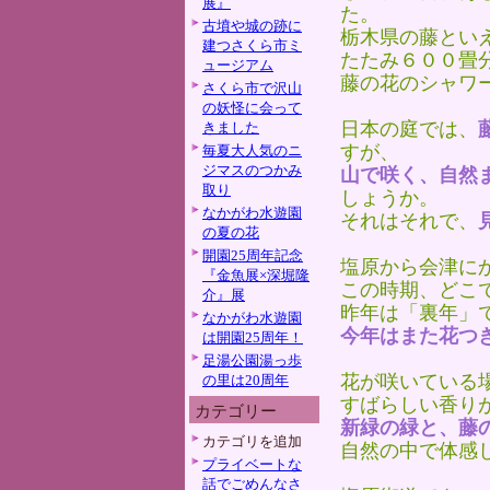
展』
た。
古墳や城の跡に
栃木県の藤とい
建つさくら市ミ
たたみ６００畳
ュージアム
藤の花のシャワ
さくら市で沢山
の妖怪に会って
日本の庭では、
きました
すが、
毎夏大人気のニ
ジマスのつかみ
山で咲く、自然
取り
しょうか。
なかがわ水遊園
それはそれで、
の夏の花
開園25周年記念
塩原から会津に
『金魚展×深堀隆
この時期、どこ
介』展
昨年は「裏年」
なかがわ水遊園
今年はまた花つ
は開園25周年！
足湯公園湯っ歩
花が咲いている
の里は20周年
すばらしい香り
カテゴリー
新緑の緑と、藤
カテゴリを追加
自然の中で体感
プライベートな
話でごめんなさ