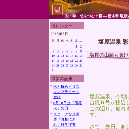
人・季・想をつむぐ宿 ― 栃木県 塩原
カレンダー
2015年5月
塩原温泉 
日
月
火
水
木
金
土
1
2
3
4
5
6
7
8
9
塩原の山藤も負け
10
11
12
13
14
15
16
17
18
19
20
21
22
23
24
25
26
27
28
29
30
31
最新の記事
水と橋めぐりス
タンプラリーも
塩原温泉、今朝
ぜひ
台風６号が接近
8月10日は『宿花
この辺り、崩れ
火」の日
す。
ユニークな企画
展『真相に迫
れ！科学捜査
さて、先日、あ