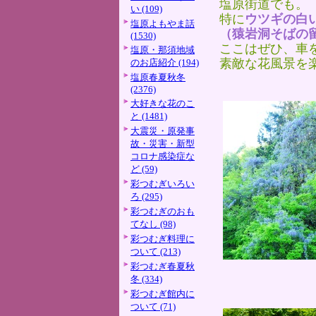
塩原街道でも。
い (109)
特に
ウツギの白
塩原よもやま話
（猿岩洞そばの
(1530)
ここはぜひ、車
塩原・那須地域
素敵な花風景を
のお店紹介 (194)
塩原春夏秋冬
(2376)
大好きな花のこ
と (1481)
大震災・原発事
故・災害・新型
コロナ感染症な
ど (59)
彩つむぎいろい
ろ (295)
彩つむぎのおも
てなし (98)
彩つむぎ料理に
ついて (213)
彩つむぎ春夏秋
冬 (334)
彩つむぎ館内に
ついて (71)