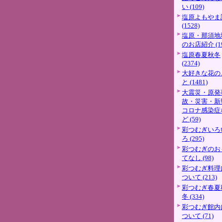
い (109)
塩原よもやま
(1528)
塩原・那須地
のお店紹介 (19
塩原春夏秋冬
(2374)
大好きな花の
と (1481)
大震災・原発
故・災害・新
コロナ感染症
ど (59)
彩つむぎいろ
ろ (295)
彩つむぎのお
てなし (98)
彩つむぎ料理
ついて (213)
彩つむぎ春夏
冬 (334)
彩つむぎ館内
ついて (71)