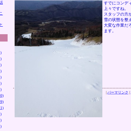
話
すでにコンデ
上々ですね。
こ
スタッフの方
雪の状態を整
と
大変な作業だ
ます。
)
)
)
)
)
)
)
|
パーマリンク
|
0)
9)
1)
)
)
)