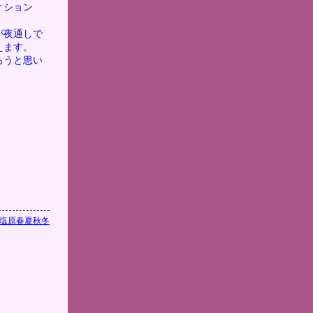
ィション
が夜通しで
えます。
ろうと思い
塩原春夏秋冬