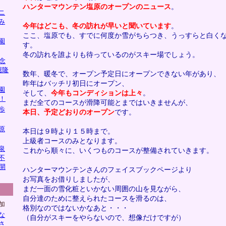
ハンターマウンテン塩原のオープンのニュース
。
ニ
み
今年はどこも、冬の訪れが早いと聞いています
。
ここ、塩原でも、すでに何度か雪がちらつき、うっすらと白く
園
す。
冬の訪れを誰よりも待っているのがスキー場でしょう。
念
堀隆
数年、暖冬で、オープン予定日にオープンできない年があり、
昨年はバッチリ初日にオープン、
園
そして、
今年もコンディションは上々
。
！
まだ全てのコースが滑降可能とまではいきませんが、
歩
本日、予定どおりのオープン
です。
原
本日は９時より１５時まで。
上級者コースのみとなります。
泉
これから順々に、いくつものコースが整備されていきます。
不
開
ハンターマウンテンさんのフェイスブックページより
お写真をお借りしましたが、
まだ一面の雪化粧といかない周囲の山を見ながら、
自分達のために整えられたコースを滑るのは、
加
格別なのではないかなあと・・・
な
（自分がスキーをやらないので、想像だけですが）
さ