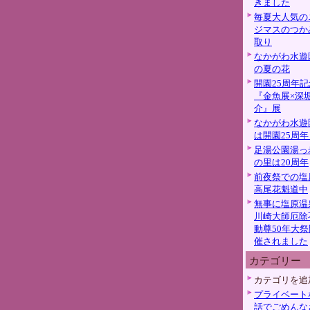
きました
毎夏大人気の
ジマスのつか
取り
なかがわ水遊
の夏の花
開園25周年記
『金魚展×深
介』展
なかがわ水遊
は開園25周年
足湯公園湯っ
の里は20周年
前夜祭での塩
高尾花魁道中
無事に塩原温
川崎大師厄除
動尊50年大祭
催されました
カテゴリー
カテゴリを追
プライベート
話でごめんな