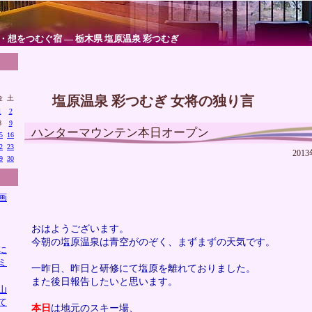
・想をつむぐ宿 ― 栃木県 塩原温泉 彩つむぎ
塩原温泉 彩つむぎ 女将の独り言
金
土
1
2
8
9
ハンターマウンテン本日オープン
5
16
2
23
2013
9
30
画
おはようございます。
今朝の塩原温泉は青空がのぞく、まずまずの天気です。
に
ミ
一昨日、昨日と研修にて塩原を離れておりました。
また後日報告したいと思います。
山
て
本日
は地元のスキー場、