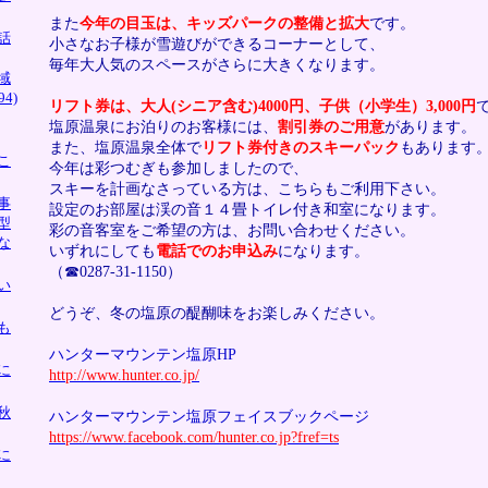
また
今年の目玉は、キッズパークの整備と拡大
です。
話
小さなお子様が雪遊びができるコーナーとして、
毎年大人気のスペースがさらに大きくなります。
域
4)
リフト券は、大人(シニア含む)4000円、子供（小学生）3,000円
塩原温泉にお泊りのお客様には、
割引券のご用意
があります。
また、塩原温泉全体で
リフト券付きのスキーパック
もあります
こ
今年は彩つむぎも参加しましたので、
スキーを計画なさっている方は、こちらもご利用下さい。
事
設定のお部屋は渓の音１４畳トイレ付き和室になります。
型
彩の音客室をご希望の方は、お問い合わせください。
な
いずれにしても
電話でのお申込み
になります。
（☎0287-31-1150）
い
どうぞ、冬の塩原の醍醐味をお楽しみください。
も
ハンターマウンテン塩原HP
に
http://www.hunter.co.jp/
秋
ハンターマウンテン塩原フェイスブックページ
https://www.facebook.com/hunter.co.jp?fref=ts
に