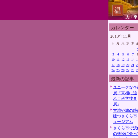
人・季
カレンダー
2013年11月
日
月
火
水
木
3
4
5
6
7
10
11
12
13
14
1
17
18
19
20
21
2
24
25
26
27
28
2
最新の記事
ユニークな企
展『真相に迫
れ！科学捜査
展』
古墳や城の跡
建つさくら市
ュージアム
さくら市で沢
の妖怪に会っ