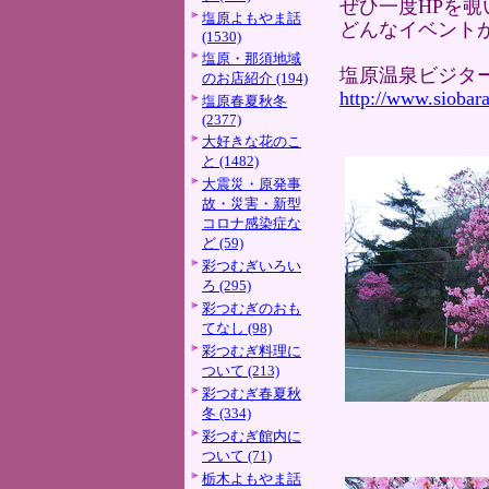
ぜひ一度HPを
塩原よもやま話
どんなイベント
(1530)
塩原・那須地域
塩原温泉ビジタ
のお店紹介 (194)
http://www.siobara
塩原春夏秋冬
(2377)
大好きな花のこ
と (1482)
大震災・原発事
故・災害・新型
コロナ感染症な
ど (59)
彩つむぎいろい
ろ (295)
彩つむぎのおも
てなし (98)
彩つむぎ料理に
ついて (213)
彩つむぎ春夏秋
冬 (334)
彩つむぎ館内に
ついて (71)
栃木よもやま話