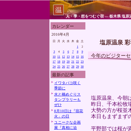
人・季・想をつむぐ宿 ― 栃木県 塩原
カレンダー
2016年4月
塩原温泉 
日
月
火
水
木
金
土
1
2
3
4
5
6
7
8
9
今年のビジターセ
10
11
12
13
14
15
16
17
18
19
20
21
22
23
24
25
26
27
28
29
30
最新の記事
イワタバコ咲く
季節に
水と橋めぐりス
塩原温泉、今朝
タンプラリーも
昨日、千本松牧
ぜひ
大勢の方が桜並
8月10日は『宿花
本日もまずまず
火」の日
ユニークな企画
展『真相に迫
平野部では桜が