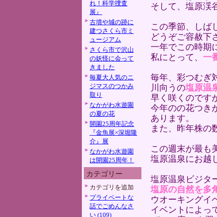
れ！科学捜査
そして、塩原渓
展』
古墳や城の跡に
この季節、しば
建つさくら市ミ
どうぞご容赦下
ュージアム
一年でこの時期
さくら市で沢山
私にとって、
一
の妖怪に会って
きました
毎年、彩つむぎ
毎夏大人気のニ
ジマスのつかみ
川向うの
塩原温
取り
早く咲くのです
なかがわ水遊園
今年のの花つき
の夏の花
あります。
開園25周年記念
また、昨年株の
『金魚展×深堀隆
介』展
この週末が最も
なかがわ水遊園
塩原温泉にお越
は開園25周年！
カテゴリー
塩原温泉ビジタ
カテゴリを追加
塩原の自然を多
プライベートな
ウオーキングイ
話でごめんなさ
イベントによっ
い (109)