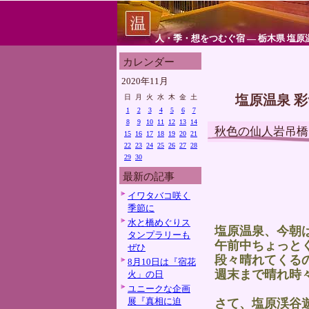
人・季・想をつむぐ宿 ― 栃木県 塩原
カレンダー
2020年11月
塩原温泉 
日
月
火
水
木
金
土
1
2
3
4
5
6
7
8
9
10
11
12
13
14
秋色の仙人岩吊橋
15
16
17
18
19
20
21
22
23
24
25
26
27
28
29
30
最新の記事
イワタバコ咲く
季節に
水と橋めぐりス
塩原温泉、今朝
タンプラリーも
午前中ちょっと
ぜひ
段々晴れてくる
8月10日は『宿花
週末まで晴れ時
火」の日
ユニークな企画
展『真相に迫
さて、塩原渓谷