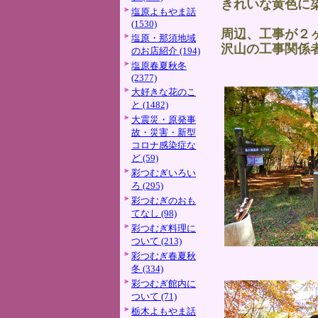
きれいな黄色に
塩原よもやま話
(1530)
周辺、工事が２
塩原・那須地域
沢山の工事関係
のお店紹介 (194)
塩原春夏秋冬
(2377)
大好きな花のこ
と (1482)
大震災・原発事
故・災害・新型
コロナ感染症な
ど (59)
彩つむぎいろい
ろ (295)
彩つむぎのおも
てなし (98)
彩つむぎ料理に
ついて (213)
彩つむぎ春夏秋
冬 (334)
彩つむぎ館内に
ついて (71)
栃木よもやま話