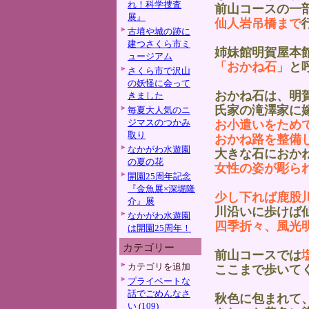
れ！科学捜査
前山コースの一
展』
仙人岩吊橋まで
古墳や城の跡に
建つさくら市ミ
姉妹館明賀屋本
ュージアム
「おかね石」
と
さくら市で沢山
の妖怪に会って
おかね石は、明
きました
氏家の滝澤家に
毎夏大人気のニ
ジマスのつかみ
お小遣いをため
取り
おかね路を整備
なかがわ水遊園
大きな石におか
の夏の花
女性の姿が彫ら
開園25周年記念
『金魚展×深堀隆
少し下れば鹿股
介』展
川沿いに歩けば
なかがわ水遊園
四季折々、風光
は開園25周年！
カテゴリー
前山コースでは
カテゴリを追加
ここまで歩いて
プライベートな
話でごめんなさ
秋色に包まれて
い (109)