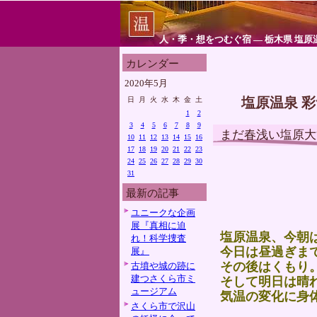
人・季・想をつむぐ宿 ― 栃木県 塩原
カレンダー
2020年5月
塩原温泉 
日
月
火
水
木
金
土
1
2
3
4
5
6
7
8
9
まだ春浅い塩原大
10
11
12
13
14
15
16
17
18
19
20
21
22
23
24
25
26
27
28
29
30
31
最新の記事
ユニークな企画
展『真相に迫
塩原温泉、今朝
れ！科学捜査
今日は昼過ぎま
展』
その後はくもり
古墳や城の跡に
建つさくら市ミ
そして明日は晴
ュージアム
気温の変化に身
さくら市で沢山