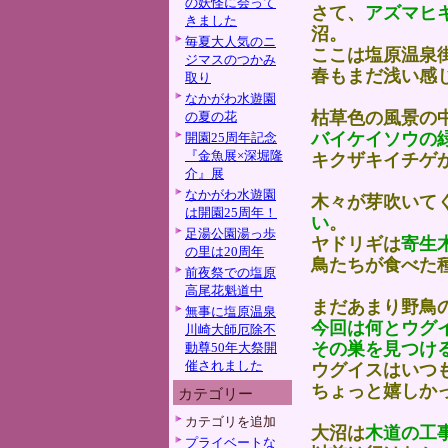
の妖怪に会って
さて、
アズマヒ
きました
沼。
毎夏大人気のニ
ここは塩原温泉
ジマスのつかみ
春もまだ浅い感
取り
なかがわ水遊園
枯草色の風景の
の夏の花
バイケイソウの
開園25周年記念
『金魚展×深堀隆
キクザキイチゲ
介』展
なかがわ水遊園
木々が芽吹いて
は開園25周年！
い
。
足湯公園湯っ歩
ヤドリギは
寄生
の里は20周年
鳥たちが食べた
前夜祭での塩原
高尾花魁道中
まだあまり野鳥
無事に塩原温泉
今回は何とウグ
川崎大師厄除不
その巣を見つけ
動尊50年大祭開
催されました
ウグイスはいつ
ちょっと嬉しか
カテゴリー
カテゴリを追加
大沼は
木道の工
プライベートな