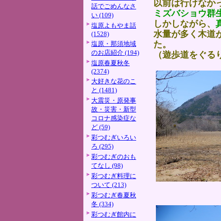
以前は行けなか
話でごめんなさ
ミズバショウ群
い (109)
しかしながら、
塩原よもやま話
水量が多く木道
(1528)
た。
塩原・那須地域
のお店紹介 (194)
（遊歩道をぐる
塩原春夏秋冬
(2374)
大好きな花のこ
と (1481)
大震災・原発事
故・災害・新型
コロナ感染症な
ど (59)
彩つむぎいろい
ろ (295)
彩つむぎのおも
てなし (98)
彩つむぎ料理に
ついて (213)
彩つむぎ春夏秋
冬 (334)
彩つむぎ館内に