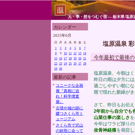
人・季・想をつむぐ宿 ― 栃木県 塩原
カレンダー
2025年6月
塩原温泉 
日
月
火
水
木
金
土
1
2
3
4
5
6
7
8
9
10
11
12
13
14
今年最初で最後の
15
16
17
18
19
20
21
22
23
24
25
26
27
28
29
30
塩原温泉、今朝はく
最新の記事
昨日の雨は夕方には
ユニークな企画
過ごしやすい朝にな
展『真相に迫
雨で現れた新緑がき
れ！科学捜査
展』
さて、昨日もお伝え
古墳や城の跡に
2年前から自分でも
建つさくら市ミ
山菜仕事の楽しさ
を
ュージアム
今年はワラビ採りの
さくら市で沢山
坐骨神経痛
を発症し
の妖怪に会って