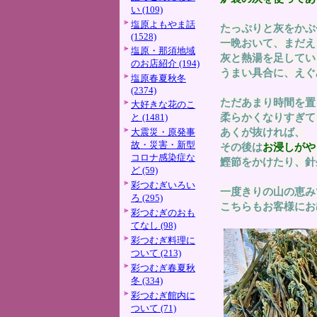
い (109)
塩原よもやま話
たっぷりと灰をかぶ
(1528)
一晩おいて、まだえ
塩原・那須地域
灰と熱湯を足してい
のお店紹介 (194)
うまい具合に、えぐ
塩原春夏秋冬
(2374)
ただあまり時間を置
大好きな花のこ
柔らかくなりすぎて
と (1481)
あくが抜ければ、
大震災・原発事
故・災害・新型
その後は
お浸しがや
コロナ感染症な
鰹節をかけたり、針
ど (59)
彩つむぎいろい
一度きりの山の恵み
ろ (295)
こちらもお客様にお
彩つむぎのおも
てなし (98)
彩つむぎ料理に
ついて (213)
彩つむぎ春夏秋
冬 (334)
彩つむぎ館内に
ついて (71)