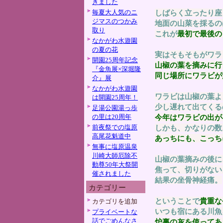
きました
毎夏大人気のニ
しばらく立ったり座
ジマスのつかみ
地面の山菜を採るの
取り
これが
最初で最後の
なかがわ水遊園
の夏の花
実はそもそもがワラ
開園25周年記念
山椒の葉を摘みに行
『金魚展×深堀隆
同じ場所にワラビが
介』展
なかがわ水遊園
ワラビは山椒の葉よ
は開園25周年！
少し遅れて出てくる
足湯公園湯っ歩
の里は20周年
今年はワラビの出が
前夜祭での塩原
しかも、かなりの数
高尾花魁道中
あっちにも、こっち
無事に塩原温泉
川崎大師厄除不
山椒の葉摘みの後に
動尊50年大祭開
焦って、切りがない
催されました
結果の坐骨神経痛。
カテゴリー
ということで
貴重な
カテゴリを追加
いつも宿にある川魚
プライベートな
話でごめんなさ
炉裏の灰を使ってあ