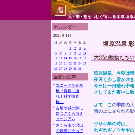
人・季・想をつむぐ宿 ― 栃木県 塩原
カレンダー
2025年1月
塩原温泉 
日
月
火
水
木
金
土
1
2
3
4
5
6
7
8
9
10
11
大沼の動物たちの
12
13
14
15
16
17
18
19
20
21
22
23
24
25
26
27
28
29
30
31
塩原温泉、今朝は晴
最新の記事
夜遅く少し雪が吹き
ユニークな企画
今日は一日晴れ予報
展『真相に迫
そしてまた夜中に数
れ！科学捜査
展』
さて、こ
の季節の大
古墳や城の跡に
雪の上に見られる動
建つさくら市ミ
ュージアム
ウサギ年の時は、
さくら市で沢山
わざわざノウサギの
の妖怪に会って