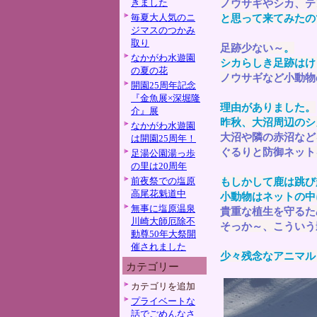
きました
ノウサギやシカ、テ
毎夏大人気のニ
と思って来てみたの
ジマスのつかみ
取り
足跡少ない～
。
なかがわ水遊園
シカらしき足跡はけ
の夏の花
ノウサギなど小動物
開園25周年記念
『金魚展×深堀隆
理由がありました。
介』展
昨秋、大沼周辺のシ
なかがわ水遊園
大沼や隣の赤沼など
は開園25周年！
ぐるりと防御ネット
足湯公園湯っ歩
の里は20周年
前夜祭での塩原
もしかして鹿は跳び
高尾花魁道中
小動物はネットの中
無事に塩原温泉
貴重な植生を守るた
川崎大師厄除不
そっか～、こういう
動尊50年大祭開
催されました
少々残念なアニマル
カテゴリー
カテゴリを追加
プライベートな
話でごめんなさ