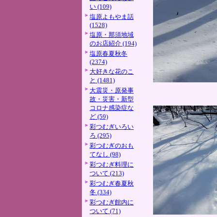
い (109)
塩原よもやま話
(1528)
塩原・那須地域
のお店紹介 (194)
塩原春夏秋冬
(2374)
大好きな花のこ
と (1481)
大震災・原発事
故・災害・新型
コロナ感染症な
ど (59)
彩つむぎいろい
ろ (295)
彩つむぎのおも
てなし (98)
彩つむぎ料理に
ついて (213)
彩つむぎ春夏秋
冬 (334)
彩つむぎ館内に
ついて (71)