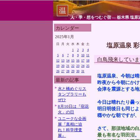
人・季・想をつむぐ宿 ― 栃木県 塩原
カレンダー
2025年1月
塩原温泉 
日
月
火
水
木
金
土
1
2
3
4
5
6
7
8
9
10
11
白鳥飛来していま
12
13
14
15
16
17
18
19
20
21
22
23
24
25
26
27
28
29
30
31
塩原温泉、今朝は晴
最新の記事
昨夜から今朝にかけ
水と橋めぐりス
会津を震源とする地
タンプラリーも
ぜひ
今日は晴れたり曇っ
8月10日は『宿花
明日明後日も同じよ
火」の日
穏やかな朝ですが、
ユニークな企画
展『真相に迫
さて、
那須地域の白
れ！科学捜査
最も有名な羽田沼
。
展』