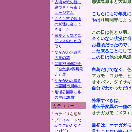
那須塩原市と大田原
古墳や城の跡に
建つさくら市ミ
ュージアム
こちらにも毎年見に
さくら市で沢山
やはり
時間帯によっ
の妖怪に会って
きました
この日は何と０羽
。
毎夏大人気のニ
全くいない状況に当
ジマスのつかみ
お昼頃だったので、
取り
また来ることにして
なかがわ水遊園
この日は
他の水鳥達
の夏の花
開園25周年記念
『金魚展×深堀隆
白鳥だけでなく、
色
介』展
マガモ、コガモ、ヒ
なかがわ水遊園
オオバン、ダイサギ
は開園25周年！
自分でわかっただけ
足湯公園湯っ歩
の里は20周年
特筆すべきは、
カテゴリー
遺伝子変異の一種の
オナガガモ（メス）
カテゴリを追加
プライベートな
最初は、オナガガモ
話でごめんなさ
い (109)
見たことない白っぽ