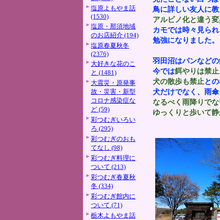
塩原よもやま話
鳥に詳しい友人に教
(1530)
アルビノ化と違う変
塩原・那須地域
カモでは時々見られ
のお店紹介 (194)
勉強になりました。
塩原春夏秋冬
(2376)
羽田沼はパンなどの
大好きな花のこ
今では
餌やりは禁止
と (1481)
犬の散歩も禁止
との
大震災・原発事
犬だけでなく、雨傘
故・災害・新型
コロナ感染症な
なるべく雨降りでな
ど (59)
ゆっくりと歩いて静
彩つむぎいろい
ろ (295)
彩つむぎのおも
てなし (98)
彩つむぎ料理に
ついて (213)
彩つむぎ春夏秋
冬 (334)
彩つむぎ館内に
ついて (71)
栃木よもやま話