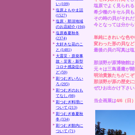
い (109)
塩原でよく見られる
塩原よもやま話
希少種のキセル貝も
(1527)
その時の貝がそれだ
塩原・那須地域
今となっては分から
のお店紹介 (194)
塩原春夏秋冬
単純にきれいな色や
(2374)
変わった形の貝など
大好きな花のこ
と (1481)
最後の貝の写真は塩
大震災・原発事
故・災害・新型
那須野が原博物館は
コロナ感染症な
元々は三島通庸が開
ど (59)
明治貴族たちがこぞ
彩つむぎいろい
那須野が原の歴史に
ろ (295)
ぜひお出かけ下さい
彩つむぎのおも
てなし (98)
当企画展は
4/6（
彩つむぎ料理に
ついて (213)
彩つむぎ春夏秋
冬 (334)
彩つむぎ館内に
ついて (71)