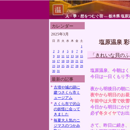
人・季・想をつむぐ宿 ― 栃木県 塩原
カレンダー
2025年3月
塩原温泉 
日
月
火
水
木
金
土
1
2
3
4
5
6
7
8
「きれいな貝のふ
9
10
11
12
13
14
15
16
17
18
19
20
21
22
23
24
25
26
27
28
29
塩原温泉、今朝はく
30
31
今日は一日くもり予
最新の記事
古墳や城の跡に
夜から明後日の朝に
建つさくら市ミ
夜中から明日のお昼
ュージアム
午前中は大雪で吹雪
さくら市で沢山
今日から明日にかけ
の妖怪に会って
必ず
冬タイヤ
でお出
きました
毎夏大人気のニ
さて、昨日に続き、
ジマスのつかみ