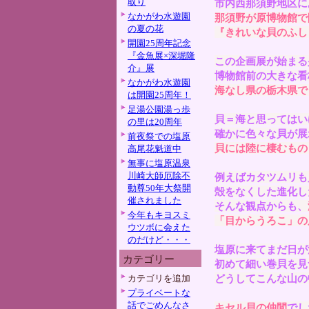
取り
市内西那須野地区に
なかがわ水遊園
那須野が原博物館で
の夏の花
『きれいな貝のふし
開園25周年記念
『金魚展×深堀隆
この企画展が始まる
介』展
博物館前の大きな看
なかがわ水遊園
海なし県の栃木県で
は開園25周年！
足湯公園湯っ歩
貝＝海と思ってはい
の里は20周年
確かに色々な貝が展
前夜祭での塩原
貝には陸に棲むもの
高尾花魁道中
無事に塩原温泉
川崎大師厄除不
例えばカタツムリも
動尊50年大祭開
殻をなくした進化し
催されました
そんな観点からも、
今年もキヨスミ
「目からうろこ」の
ウツボに会えた
のだけど・・・
塩原に来てまだ日が
カテゴリー
初めて細い巻貝を見
どうしてこんな山の
カテゴリを追加
プライベートな
話でごめんなさ
キセル貝の仲間
でし