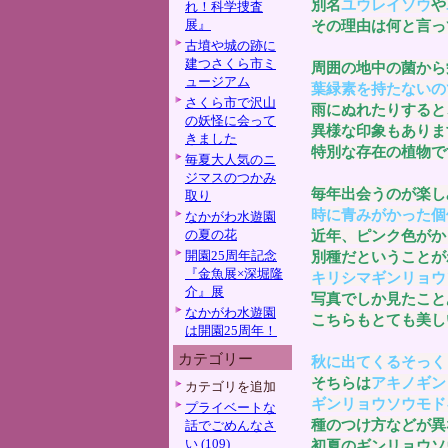
別名
ユウレイソウ
や
れ！科学捜査
展』
その理由は何と言っ
古墳や城の跡に
建つさくら市ミ
周囲の地中の菌から
ュージアム
葉緑素を持たないの
さくら市で沢山
雨にぬれたりすると
の妖怪に会って
異様な印象もありま
きました
特別な存在の植物で
毎夏大人気のニ
ジマスのつかみ
毎年出会うのが楽し
取り
時に青みがかった個
なかがわ水遊園
の夏の花
近年、ピンク色がか
開園25周年記念
別種だということが
『金魚展×深堀隆
キリシマギンリョウ
介』展
写真でしか見たこと
なかがわ水遊園
こちらもとても美し
は開園25周年！
カテゴリー
秋に出てくるそっく
そちらは
アキノギン
カテゴリを追加
ギンリョウソウモド
プライベートな
種のつけ方などが異
話でごめんなさ
い (109)
初夏のギンリョウソ