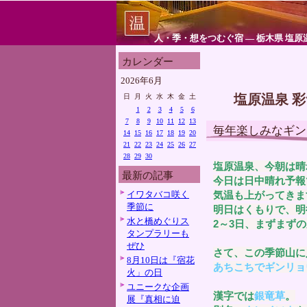
人・季・想をつむぐ宿 ― 栃木県 塩原
カレンダー
2026年6月
塩原温泉 
日
月
火
水
木
金
土
1
2
3
4
5
6
7
8
9
10
11
12
13
毎年楽しみなギン
14
15
16
17
18
19
20
21
22
23
24
25
26
27
28
29
30
塩原温泉、今朝は晴
最新の記事
今日は日中晴れ予報
イワタバコ咲く
気温も上がってきま
季節に
明日はくもりで、明
水と橋めぐりス
2～3日、まずまず
タンプラリーも
ぜひ
さて、この季節山に
8月10日は『宿花
あちこちでギンリョ
火」の日
ユニークな企画
漢字では
銀竜草
。
展『真相に迫