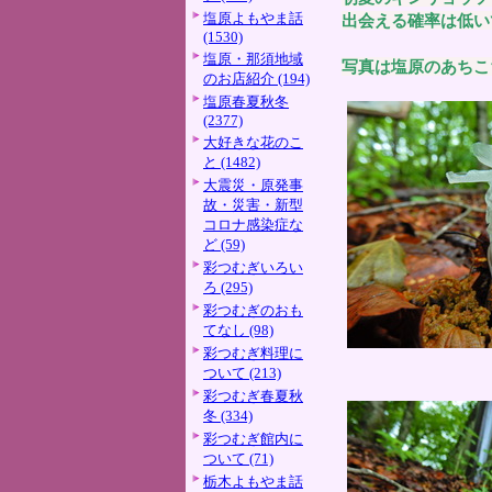
塩原よもやま話
出会える確率は低い
(1530)
塩原・那須地域
写真は塩原のあちこ
のお店紹介 (194)
塩原春夏秋冬
(2377)
大好きな花のこ
と (1482)
大震災・原発事
故・災害・新型
コロナ感染症な
ど (59)
彩つむぎいろい
ろ (295)
彩つむぎのおも
てなし (98)
彩つむぎ料理に
ついて (213)
彩つむぎ春夏秋
冬 (334)
彩つむぎ館内に
ついて (71)
栃木よもやま話