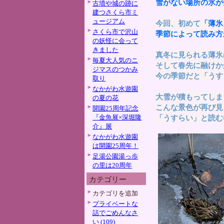
雪がない場所の氷が
古墳や城の跡に
建つさくら市ミ
ュージアム
今回、初めて
「薄氷
さくら市で沢山
季節によって読み方
の妖怪に会って
きました
真冬に見られる薄氷
毎夏大人気のニ
そして春先に融けか
ジマスのつかみ
今の季節だと「うす
取り
なかがわ水遊園
大雪が積もってしま
の夏の花
こんな景色が再び見
開園25周年記念
『金魚展×深堀隆
「うすらい」と読む
介』展
なかがわ水遊園
は開園25周年！
足湯公園湯っ歩
の里は20周年
カテゴリー
カテゴリを追加
プライベートな
話でごめんなさ
い (109)