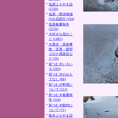
塩原よもやま話
(1530)
塩原・那須地域
のお店紹介 (194)
塩原春夏秋冬
(2376)
大好きな花のこ
と (1481)
大震災・原発事
故・災害・新型
コロナ感染症な
ど (59)
彩つむぎいろい
ろ (295)
彩つむぎのおも
てなし (98)
彩つむぎ料理に
ついて (213)
彩つむぎ春夏秋
冬 (334)
彩つむぎ館内に
ついて (71)
栃木よもやま話