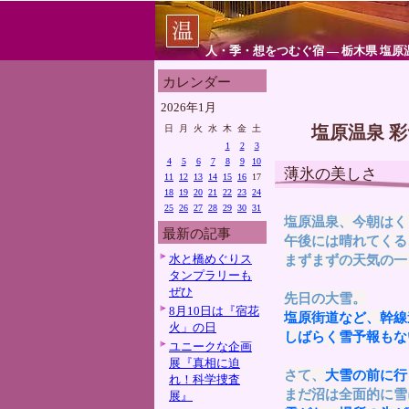
人・季・想をつむぐ宿 ― 栃木県 塩原
カレンダー
2026年1月
塩原温泉 
日
月
火
水
木
金
土
1
2
3
4
5
6
7
8
9
10
薄氷の美しさ
11
12
13
14
15
16
17
18
19
20
21
22
23
24
25
26
27
28
29
30
31
塩原温泉、今朝はく
最新の記事
午後には晴れてくる
水と橋めぐりス
まずまずの天気の一
タンプラリーも
ぜひ
先日の大雪。
8月10日は『宿花
塩原街道など、幹線
火」の日
しばらく雪予報もな
ユニークな企画
展『真相に迫
さて、
大雪の前に行
れ！科学捜査
まだ沼は全面的に雪
展』