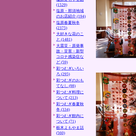
(1529)
塩原・那須地域
のお店紹介 (194)
塩原春夏秋冬
(2375)
大好きな花のこ
と (1481)
大震災・原発事
故・災害・新型
コロナ感染症な
ど (59)
彩つむぎいろい
ろ (295)
彩つむぎのおも
てなし (98)
彩つむぎ料理に
ついて (213)
彩つむぎ春夏秋
冬 (334)
彩つむぎ館内に
ついて (71)
栃木よもやま話
(560)