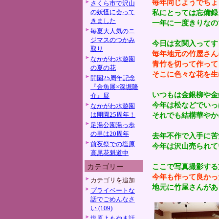
毎年同じようでちょ
さくら市で沢山
の妖怪に会って
私にとっては忘備録
きました
一年に一度きりなの
毎夏大人気のニ
ジマスのつかみ
今日は玄関入ってす
取り
毎年地元の竹屋さん
なかがわ水遊園
青竹を切って作って
の夏の花
そこに色々な花を生
開園25周年記念
『金魚展×深堀隆
いつもは金銀柳や金
介』展
今年は松などでいっ
なかがわ水遊園
は開園25周年！
それでも結構華やか
足湯公園湯っ歩
の里は20周年
去年不作で入手に苦
前夜祭での塩原
今年は沢山売られて
高尾花魁道中
ここで写真撮影する
カテゴリー
今年も作って良かっ
カテゴリを追加
地元に竹屋さんがあ
プライベートな
話でごめんなさ
い (109)
塩原よもやま話