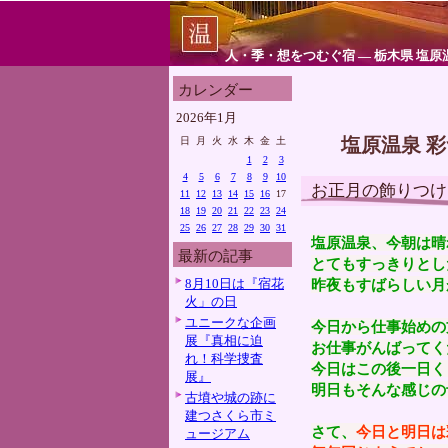
人・季・想をつむぐ宿 ― 栃木県 塩原
カレンダー
2026年1月
塩原温泉 
日
月
火
水
木
金
土
1
2
3
4
5
6
7
8
9
10
お正月の飾りつけ
11
12
13
14
15
16
17
18
19
20
21
22
23
24
25
26
27
28
29
30
31
塩原温泉、今朝は晴
最新の記事
とてもすっきりとし
8月10日は『宿花
昨夜もすばらしい月
火」の日
ユニークな企画
今日から仕事始めの
展『真相に迫
お仕事がんばってく
れ！科学捜査
今日はこの後一日く
展』
明日もそんな感じの
古墳や城の跡に
建つさくら市ミ
さて、
今日と明日は
ュージアム