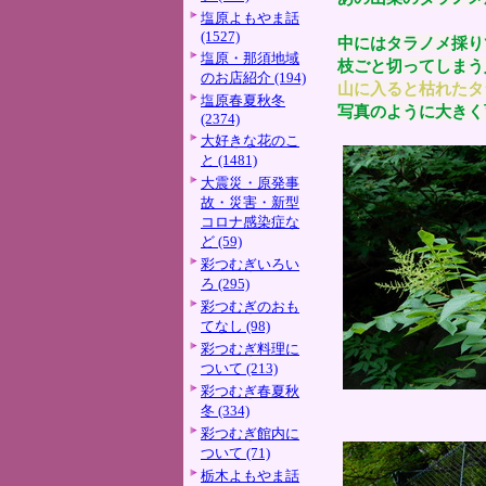
塩原よもやま話
(1527)
中にはタラノメ採り
塩原・那須地域
枝ごと切ってしまう
のお店紹介 (194)
山に入ると枯れたタ
塩原春夏秋冬
写真のように大きく
(2374)
大好きな花のこ
と (1481)
大震災・原発事
故・災害・新型
コロナ感染症な
ど (59)
彩つむぎいろい
ろ (295)
彩つむぎのおも
てなし (98)
彩つむぎ料理に
ついて (213)
彩つむぎ春夏秋
冬 (334)
彩つむぎ館内に
ついて (71)
栃木よもやま話