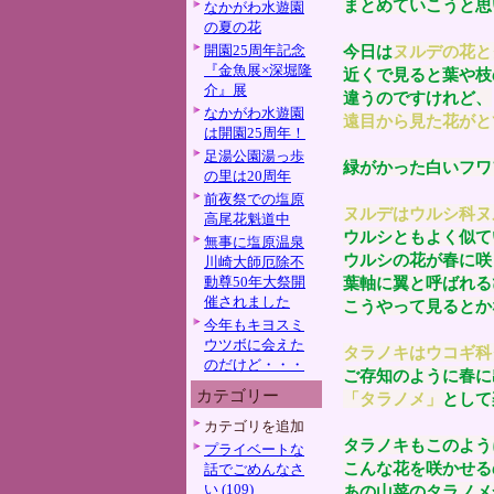
まとめていこうと思
なかがわ水遊園
の夏の花
開園25周年記念
今日は
ヌルデの花と
『金魚展×深堀隆
近くで見ると葉や枝
介』展
違うのですけれど、
なかがわ水遊園
遠目から見た花がと
は開園25周年！
足湯公園湯っ歩
緑がかった白いフワ
の里は20周年
前夜祭での塩原
ヌルデはウルシ科ヌ
高尾花魁道中
ウルシともよく似て
無事に塩原温泉
ウルシの花が春に咲
川崎大師厄除不
動尊50年大祭開
葉軸に翼と呼ばれる
催されました
こうやって見るとか
今年もキヨスミ
ウツボに会えた
タラノキはウコギ科
のだけど・・・
ご存知のように春に
カテゴリー
「タラノメ」
として
カテゴリを追加
タラノキもこのよう
プライベートな
こんな花を咲かせる
話でごめんなさ
い (109)
あの山菜のタラノメ