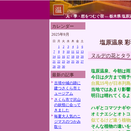
人・季・想をつむぐ宿 ― 栃木県 塩原
カレンダー
2025年9月
塩原温泉 
日
月
火
水
木
金
土
1
2
3
4
5
6
7
8
9
10
11
12
13
ヌルデの花とタラ
14
15
16
17
18
19
20
21
22
23
24
25
26
27
28
29
30
塩原温泉、今朝は雨
最新の記事
今日は夕方まで雨予
古墳や城の跡に
台風15号が日本列
建つさくら市ミ
当地ではあまり影響
ュージアム
明日は晴れてくるよ
さくら市で沢山
の妖怪に会って
ハギとコマツナギや
きました
オミナエシとオトコ
毎夏大人気のニ
似てるけど違う植物
ジマスのつかみ
そんな植物の違いを
取り