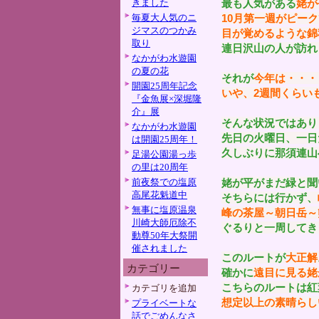
きました
最も人気がある
姥が
毎夏大人気のニ
10月第一週がピーク
ジマスのつかみ
目が覚めるような錦
取り
連日沢山の人が訪れ
なかがわ水遊園
の夏の花
それが
今年は・・・
開園25周年記念
いや、2週間くらい
『金魚展×深堀隆
介』展
そんな状況ではあり
なかがわ水遊園
先日の火曜日、一日
は開園25周年！
久しぶりに那須連山
足湯公園湯っ歩
の里は20周年
前夜祭での塩原
姥が平がまだ緑と聞
高尾花魁道中
そちらには行かず、
無事に塩原温泉
峰の茶屋～朝日岳～
川崎大師厄除不
ぐるりと一周してき
動尊50年大祭開
催されました
このルートが
大正解
カテゴリー
確かに
遠目に見る姥
こちらのルートは紅
カテゴリを追加
想定以上の素晴らし
プライベートな
話でごめんなさ