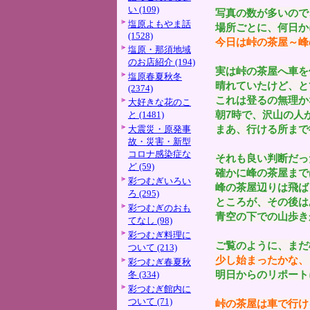
い (109)
写真の数が多いので
塩原よもやま話
場所ごとに、何日か
(1528)
今日は峠の茶屋～峰
塩原・那須地域
のお店紹介 (194)
実は峠の茶屋へ車を
塩原春夏秋冬
晴れていたけど、と
(2374)
これは登るの無理か
大好きな花のこ
朝7時で、沢山の人
と (1481)
まあ、行ける所まで
大震災・原発事
故・災害・新型
コロナ感染症な
それも良い判断だっ
ど (59)
確かに峰の茶屋まで
彩つむぎいろい
峰の茶屋辺りは飛ば
ろ (295)
ところが、その後は
彩つむぎのおも
青空の下での山歩き
てなし (98)
彩つむぎ料理に
ご覧のように、まだ
ついて (213)
少し始まったかな、
彩つむぎ春夏秋
明日からのリポート
冬 (334)
彩つむぎ館内に
ついて (71)
峠の茶屋は車で行け