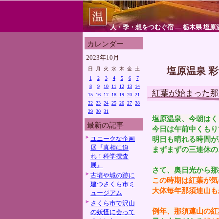
人・季・想をつむぐ宿 ― 栃木県 塩原
カレンダー
2023年10月
塩原温泉 
日
月
火
水
木
金
土
1
2
3
4
5
6
7
8
9
10
11
12
13
14
紅葉が始まった那
15
16
17
18
19
20
21
22
23
24
25
26
27
28
29
30
31
塩原温泉、今朝はく
最新の記事
今日は午前中くもり
ユニークな企画
明日も晴れる時間が
展『真相に迫
まずまずの三連休の
れ！科学捜査
展』
さて、奥日光から那
古墳や城の跡に
この時期は紅葉が気
建つさくら市ミ
大体毎年那須連山も
ュージアム
さくら市で沢山
例年、那須連山の紅
の妖怪に会って