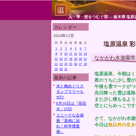
人・季・想をつむぐ宿 ― 栃木県 塩原
カレンダー
2024年12月
塩原温泉 
日
月
火
水
木
金
土
1
2
3
4
5
6
7
8
9
10
11
12
13
14
なかがわ水遊園常
15
16
17
18
19
20
21
22
23
24
25
26
27
28
29
30
31
塩原温泉、今朝はく
最新の記事
夜のうちに少し雪が
水と橋めぐりス
午後も雪マークがつ
タンプラリーも
先日降った雪は道路
ぜひ
また少し積もるよう
8月10日は『宿花
空とにらめっこです
火」の日
ユニークな企画
さて、なかがわ水遊
展『真相に迫
今日は
魚以外の生き
れ！科学捜査
展』