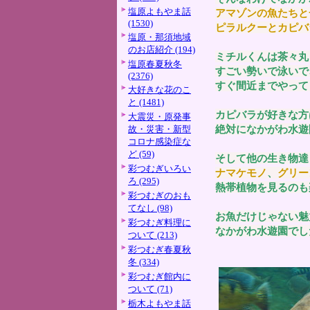
塩原よもやま話
アマゾンの魚たちと
(1530)
ピラルクーとカピバ
塩原・那須地域
のお店紹介 (194)
ミチルくんは茶々丸
塩原春夏秋冬
すごい勢いで泳いで
(2376)
すぐ間近までやって
大好きな花のこ
と (1481)
カピバラが好きな方
大震災・原発事
絶対になかがわ水遊
故・災害・新型
コロナ感染症な
ど (59)
そして他の生き物達
彩つむぎいろい
ナマケモノ
、
グリー
ろ (295)
熱帯植物を見るのも
彩つむぎのおも
てなし (98)
お魚だけじゃない魅
彩つむぎ料理に
なかがわ水遊園でし
ついて (213)
彩つむぎ春夏秋
冬 (334)
彩つむぎ館内に
ついて (71)
栃木よもやま話