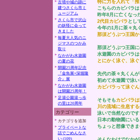
特に力を入れて「推
古墳や城の跡に
建つさくら市ミ
こちらのカピバラは
ュージアム
昨年8月に亡くなっ
さくら市で沢山
2代目カピバラ
とし
の妖怪に会って
今年の1月に茶々丸
きました
那須どうぶつ王国か
毎夏大人気のニ
ジマスのつかみ
那須どうぶつ王国に
取り
水遊園のカピバラは
なかがわ水遊園
とにかく泳ぐ、泳ぐ
の夏の花
開園25周年記念
『金魚展×深堀隆
先代の茶々丸くんが
介』展
初めて水遊園で泳い
なかがわ水遊園
カピバラって泳ぐん
は開園25周年！
足湯公園湯っ歩
そもそも
カピバラは
の里は20周年
川の流域に生息する
カテゴリー
泳いで当然なのです
日本の動物園にいる
カテゴリを追加
ちょっと想像できま
プライベートな
話でごめんなさ
い (109)
そんなわけでなかが